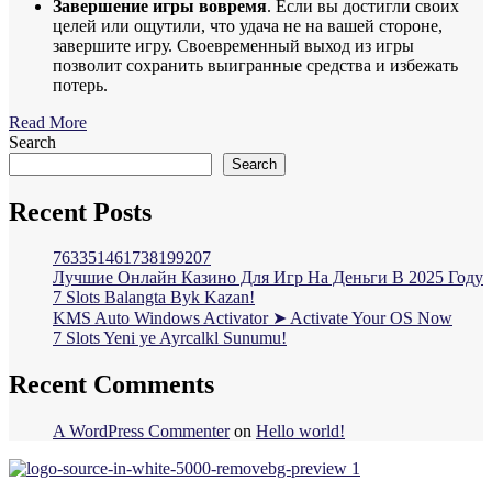
Завершение игры вовремя
. Если вы достигли своих
целей или ощутили, что удача не на вашей стороне,
завершите игру. Своевременный выход из игры
позволит сохранить выигранные средства и избежать
потерь.
Read More
Search
Search
Recent Posts
763351461738199207
Лучшие Онлайн Казино Для Игр На Деньги В 2025 Году
7 Slots Balangta Byk Kazan!
KMS Auto Windows Activator ➤ Activate Your OS Now
7 Slots Yeni ye Ayrcalkl Sunumu!
Recent Comments
A WordPress Commenter
on
Hello world!