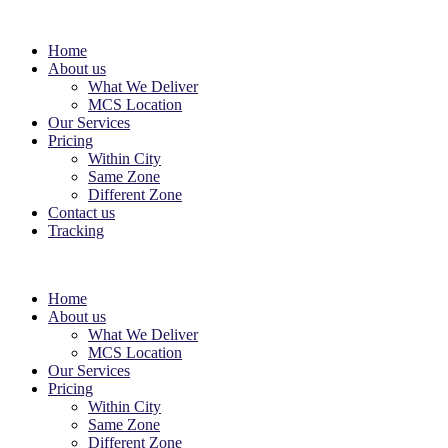
Home
About us
What We Deliver
MCS Location
Our Services
Pricing
Within City
Same Zone
Different Zone
Contact us
Tracking
Home
About us
What We Deliver
MCS Location
Our Services
Pricing
Within City
Same Zone
Different Zone