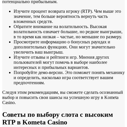
потенциально прибыльным.
Изучите процент возврата игроку (RTP). Чем выше это
значение, тем больше вероятность вернуть часть
вложенных средств.
Обратите внимание на волатильность. Высокая
волатильность означает большие, но редкие выигрыши,
в то время как низкая – частые, но меньшие по размеру.
Просмотрите информацию о бонусных раундах и
дополнительных функциях. Они могут значительно
увеличить ваш выигрыш.
Изучите отзывы и рейтинги игр. Мнения других
пользователей могут помочь в выборе наиболее
интересных и прибыльных вариантов.
Попробуйте демо-версии. Это поможет понять механику
и определить, насколько игра соответствует вашим
предпочтениям.
Следуя этим рекомендациям, вы сможете сделать осознанный
выбор и повысить свои шансы на успешную игру в Kometa
Casino.
Советы по выбору слота с высоким
RTP в Kometa Casino