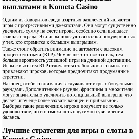
выплатами в Kometa Casino
Одним из фаворитов среди азартных развлечений являются
игры с прогрессивными джекпотами. Они могут существенно
увеличить сумму на счете игрока, особенно если выпадает
главная награда. Эти игры пользуются особой популярностью
у тех, кто стремится к большим выигрышам.
Также стоит обратить внимание на автоматы с высоким
процентом отдачи (RTP). Чем выше этот показатель, тем
больше вероятность успешной игры на длинной дистанции.
Игры с высоким RTP отличаются стабильностью выплат и
привлекают игроков, которые предпочитают продуманные
стратегии.
Наконец, особого внимания заслуживают игры с бонусными
раундами. Дополнительные раунды, фриспины и множители
могут значительно увеличить потенциальный выигрыш, что
делает игру еще более захватывающей и прибыльной.
Выбирая такие развлечения, игроки получают не только
удовольствие, но и возможность ощутимого увеличения
баланса.
Лучшие стратегии для игры в слоты в
Kometa Casino