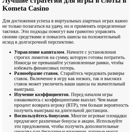
Лучшие стратегии для игры в слоты в
Kometa Casino
Для достижения успеха в виртуальных азартных играх важно
не только полагаться на удачу, но и применять определенные
тактики. Эти подходы помогут вам грамотно управлять
своими средствами и повысить шансы на положительный
исход в долгосрочной перспективе.
Управление капиталом
. Начните с установления
строгих лимитов на сумму, которую готовы потратить.
Никогда не превышайте установленные рамки, чтобы
избежать финансовых потерь.
Разнообразие ставок
. Старайтесь чередовать размеры
ставок. Включение в игру как низких, так и высоких
ставок может увеличить ваши шансы на значительный
выигрыш.
Изучение коэффициентов
. Перед началом игры
ознакомьтесь с коэффициентами выплат. Чем выше
процент возврата игроку (RTP), тем больше вероятность
получить выигрыш на длительной дистанции.
Воспользуйтесь бонусами
. Многие игровые площадки
предлагают различные бонусы и акции. Используйте
эти предложения, чтобы получить дополнительные
средства или бесплатные вращения, которые могут