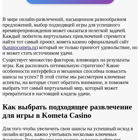
В мире онлайн-развлечений, насыщенном разнообразием
предложений, выбор подходящей игры для успешного
времяпрепровождения может оказаться нелегкой задачей.
Каждый любитель виртуальных приключений стремится
найти тот самый проект, комета казино официальный сайт
(
kasinocometa.ru
) который не только принесет удовольствие, но
и может стать источником удачи.
Существует множество факторов, влияющих на результаты
игры. Как распознать оптимальную стратегию? Какие
особенности интерфейса и механики способны повысить
шансы на успех? В этой статье мы рассмотрим ключевые
аспекты, на которые стоит обратить внимание, и поможем
выбрать тот самый виртуальный мир, который может
превратиться в настоящий кладезь удачи.
Как выбрать подходящее развлечение
для игры в Kometa Casino
Для того чтобы увеличить свои шансы на успешный исход в
онлайн-играх, важно учитывать несколько ключевых
факторов. Разнообразие игр велико, и важно найти тот