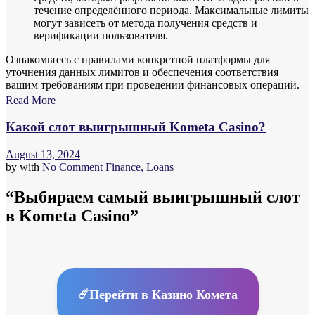
течение определённого периода. Максимальные лимиты
могут зависеть от метода получения средств и
верификации пользователя.
Ознакомьтесь с правилами конкретной платформы для
уточнения данных лимитов и обеспечения соответствия
вашим требованиям при проведении финансовых операций.
Read More
Какой слот выигрышный Kometa Casino?
August 13, 2024
by
with
No Comment
Finance, Loans
“Выбираем самый выигрышный слот
в Kometa Casino”
☄️Перейти в Казино Комета