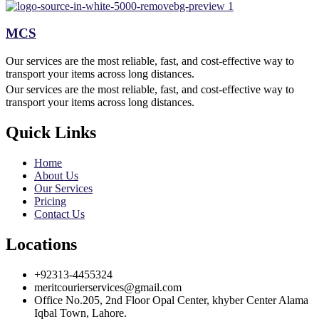
MCS
Our services are the most reliable, fast, and cost-effective way to
transport your items across long distances.
Our services are the most reliable, fast, and cost-effective way to
transport your items across long distances.
Quick Links
Home
About Us
Our Services
Pricing
Contact Us
Locations
+92313-4455324
meritcourierservices@gmail.com
Office No.205, 2nd Floor Opal Center, khyber Center Alama
Iqbal Town, Lahore.